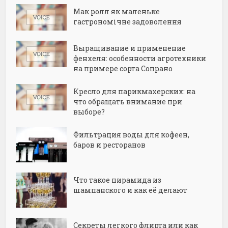
Мак ролл як маленьке
гастрономічне задоволення
Выращивание и применение
фенхеля: особенности агротехники
на примере сорта Сопрано
Кресло для парикмахерских: на
что обращать внимание при
выборе?
Фильтрация воды для кофеен,
баров и ресторанов
Что такое пирамида из
шампанского и как её делают
Секреты легкого флирта или как