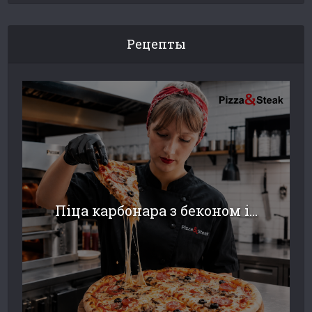
Рецепты
Піца карбонара з беконом і...