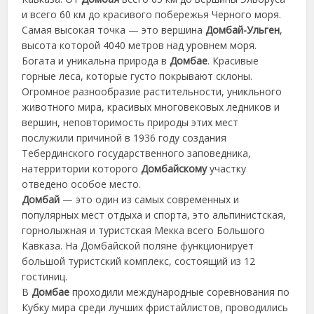
и всего 60 км до красивого побережья Черного моря.
Самая высокая точка — это вершина
Домбай-Ульген
,
высота
которой 4040 метров над уровнем моря.
Богата и уникальна природа в
Домбае
. Красивые
горные леса, которые густо покрывают склоны.
Огромное разнообразие растительности, уникльного
животного мира, красивых многовековых ледников и
вершин, неповторимость природы этих мест
послужили причиной в 1936 году создания
Тебердинского государственного заповедника,
натерритории которого
Домбайскому
участку
отведено особое место.
Домбай
— это один из самых современных и
популярных мест отдыха и спорта, это альпинистская,
горнолыжная и туристская Мекка всего Большого
Кавказа. На Домбайской поляне функционирует
большой туристский комплекс, состоящий из 12
гостиниц.
В
Домбае
проходили международные соревнования по
Кубку мира среди лучших фристайлистов, проводились