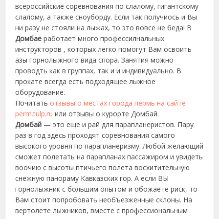
всероссийские соревнования по слалому, гигантскому
слалому, а также сноуборду. Если так получиось и Вы
ни разу не стояли на лыжах, то это вовсе не беда! В
Домбае
работает много профессилнальных
инструкторов , которых легко помогут Вам освоить
азы горнолыжного вида спора. Занятия можно
проводть как в группах, так и и индивидуально. В
прокате всегда есть подходящее лыжное
оборудование.
Почитать
отзывы о местах города пермь на сайте
perm.tulp.ru
или отзывы о курорте Домбай.
Домбай
— это еще и рай для парапланеристов. Пару
раз в год здесь проходят соревнования самого
высокого уровня по парапланеризму. Любой желающий
сможет полетать на парапланах пассажиром и увидеть
воочию с высоты птичьего полета восхитительную
снежную панораму Кавказских гор. А если ВЫ
горнолыжник с большим опытом и обожаете риск, то
Вам стоит попробовать необъезженные склоны. На
вертолете лыжников, вместе с профессиональным