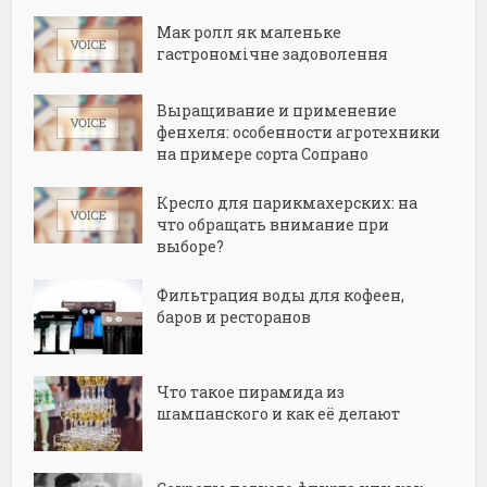
Мак ролл як маленьке
гастрономічне задоволення
Выращивание и применение
фенхеля: особенности агротехники
на примере сорта Сопрано
Кресло для парикмахерских: на
что обращать внимание при
выборе?
Фильтрация воды для кофеен,
баров и ресторанов
Что такое пирамида из
шампанского и как её делают