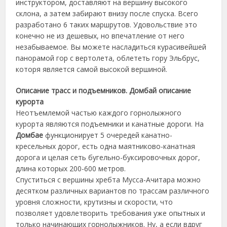
инструктором, доставляют на вершину высокого
склона, а затем забирают внизу после спуска. Всего
разработано 6 таких маршрутов. Удовольствие это
конечно не из дешевых, но впечатление от него
незабываемое. Вы можете насладиться курасивейшей
панорамой гор с вертолета, облететь гору Эльбрус,
которя является самой высокой вершиной.
Описание трасс и подъемников. Домбай описание
курорта
Неотъемлемой частью каждого горнолыжного
курорта являются подъемники и канатные дороги. На
Домбае
функционирует 5 очередей канатно-
кресельных дорог, есть одна маятниково-канатная
дорога и целая сеть бугельно-буксировочных дорог,
длина которых 200-600 метров.
Спуститься с вершины хребта Мусса-Ачитара можно
десятком различных вариантов по трассам различного
уровня сложности, крутизны и скорости, что
позволяет удовлетворить требования уже опытных и
только начинающих горнолыжников. Ну, а если вдруг