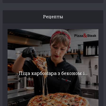
Рецепты
Піца карбонара з беконом і...