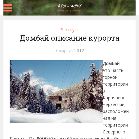
В отпуск
Домбай описание курорта
7 марта, 2012
Домбай
—
это часть
горной
территории
в
Карачаево-
Черкессии,
расположен
ная на
территории
Северного
Кавказа. От
Домбая
всего 65 км до вершины Эльбруса