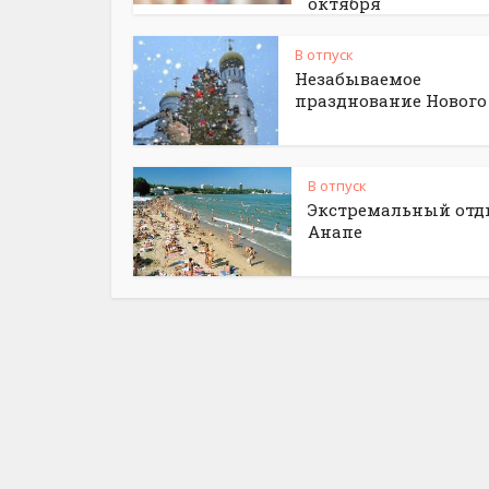
октября
В отпуск
Незабываемое
празднование Нового
В отпуск
Экстремальный отд
Анапе