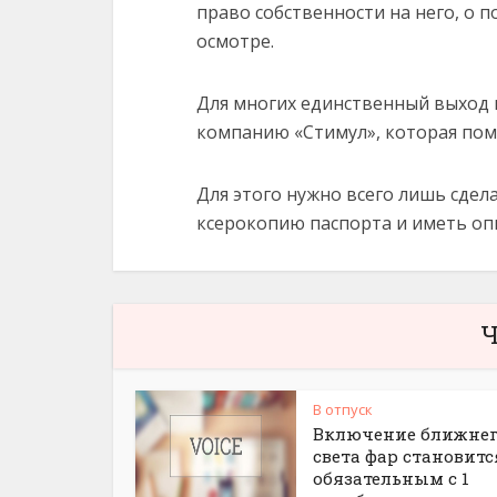
право собственности на него, о 
осмотре.
Для многих единственный выход 
компанию «Стимул», которая пом
Для этого нужно всего лишь сдел
ксерокопию паспорта и иметь оп
Ч
В отпуск
Включение ближне
света фар становитс
обязательным с 1