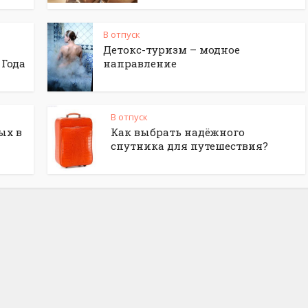
В отпуск
Детокс-туризм – модное
 Года
направление
В отпуск
ых в
Как выбрать надёжного
спутника для путешествия?