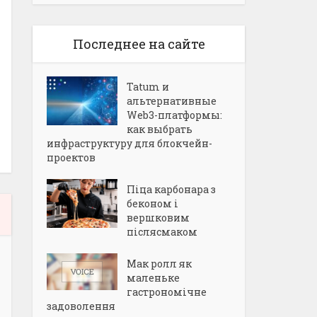
Последнее на сайте
Tatum и
альтернативные
Web3-платформы:
как выбрать
инфраструктуру для блокчейн-
проектов
Піца карбонара з
беконом і
вершковим
післясмаком
Мак ролл як
маленьке
гастрономічне
задоволення