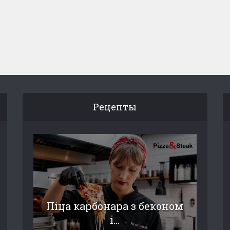
Рецепты
Піца карбонара з беконом
і...