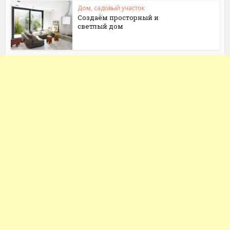
Дом, садовый участок
Создаём просторный и
светлый дом