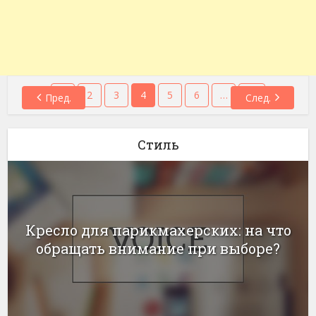
1
2
3
4
5
6
…
11
Пред.
След.
Стиль
Кресло для парикмахерских: на что
обращать внимание при выборе?