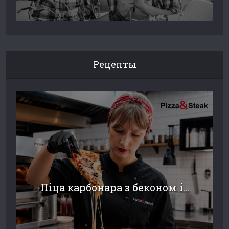
Рецепты
Піца карбонара з беконом і...