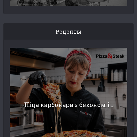
Рецепты
Піца карбонара з беконом і...