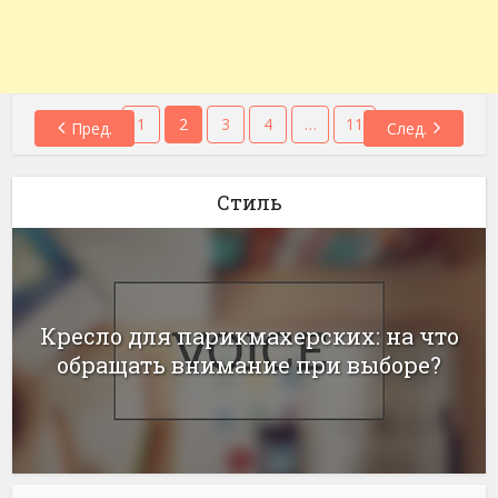
1
2
3
4
…
11
Пред.
След.
Стиль
Кресло для парикмахерских: на что
обращать внимание при выборе?