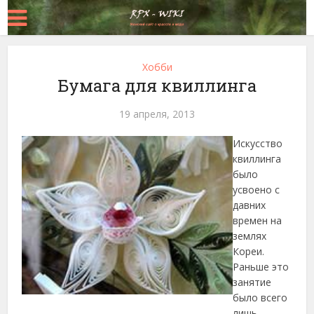
Хобби
Бумага для квиллинга
19 апреля, 2013
Искусство
квиллинга
было
усвоено с
давних
времен на
землях
Кореи.
Раньше это
занятие
было всего
лишь