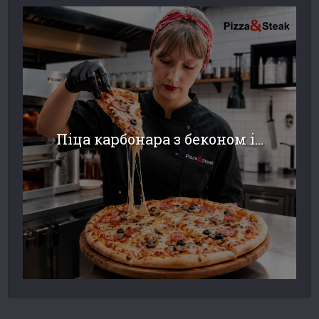
Піца карбонара з беконом і...