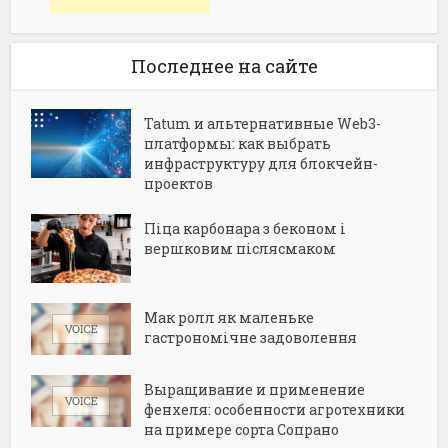
Последнее на сайте
Tatum и альтернативные Web3-
платформы: как выбрать
инфраструктуру для блокчейн-
проектов
Піца карбонара з беконом і
вершковим післясмаком
Мак ролл як маленьке
гастрономічне задоволення
Выращивание и применение
фенхеля: особенности агротехники
на примере сорта Сопрано