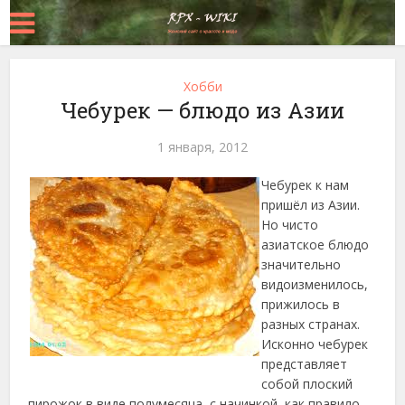
Хобби
Чебурек — блюдо из Азии
1 января, 2012
Чебурек к нам
пришёл из Азии.
Но чисто
азиатское блюдо
значительно
видоизменилось,
прижилось в
разных странах.
Исконно чебурек
представляет
собой плоский
пирожок в виде полумесяца, с начинкой, как правило,