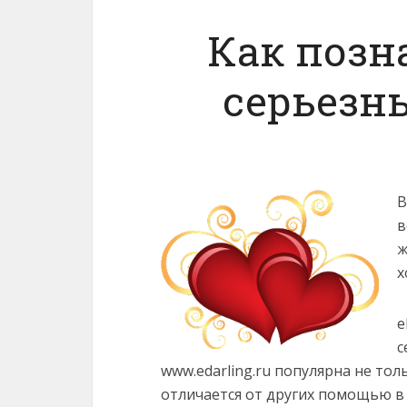
Как позн
серьезн
В
в
ж
х
e
с
www.edarling.ru популярна не тол
отличается от других помощью в