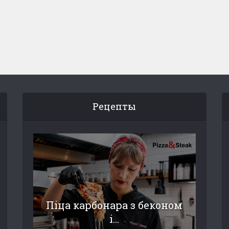
Рецепты
Піца карбонара з беконом
і...