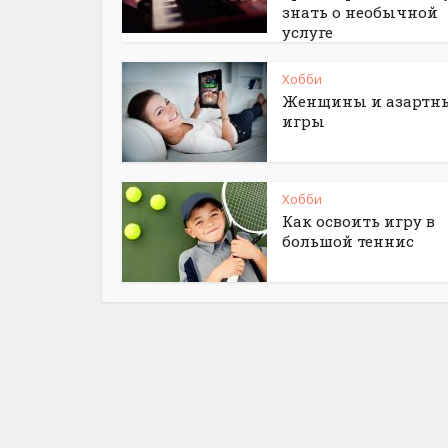
знать о необычной
услуге
Хобби
Женщины и азартн
игры
Хобби
Как освоить игру в
большой теннис