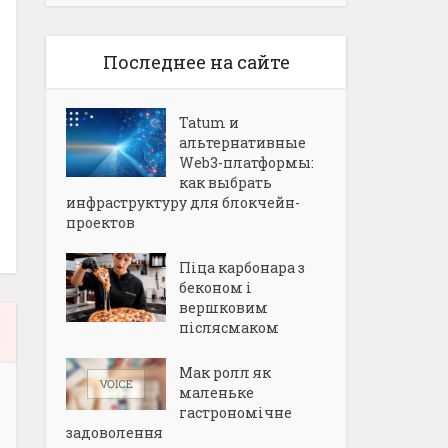
Последнее на сайте
Tatum и
альтернативные
Web3-платформы:
как выбрать
инфраструктуру для блокчейн-
проектов
Піца карбонара з
беконом і
вершковим
післясмаком
Мак ролл як
маленьке
гастрономічне
задоволення