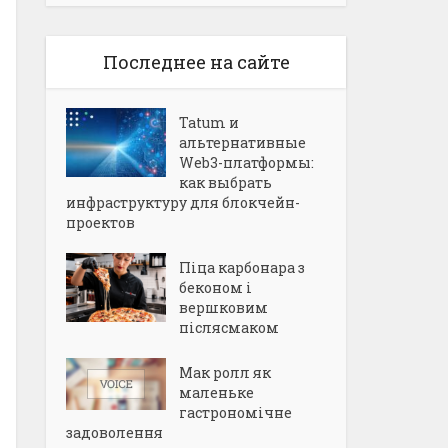
Последнее на сайте
Tatum и
альтернативные
Web3-платформы:
как выбрать
инфраструктуру для блокчейн-
проектов
Піца карбонара з
беконом і
вершковим
післясмаком
Мак ролл як
маленьке
гастрономічне
задоволення