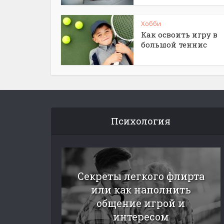
Хобби
Как освоить игру в
большой теннис
Психология
Секреты легкого флирта
или как наполнить
общение игрой и
интересом