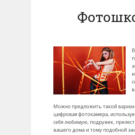
Фотошко
В
п
з
и
с
в
Можно предложить такой вариан
цифровая фотокамера, используе
себя любимую, подружек, прелес
вашего дома и тому подобной за