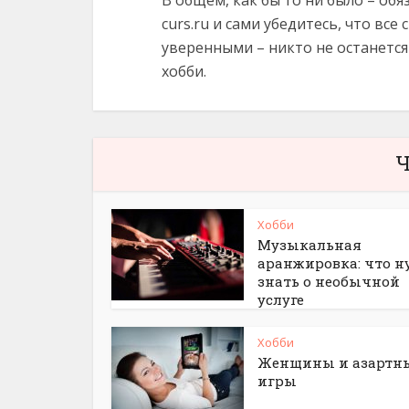
В общем, как бы то ни было – обя
curs.ru и сами убедитесь, что вс
уверенными – никто не останетс
хобби.
Ч
Хобби
Музыкальная
аранжировка: что 
знать о необычной
услуге
Хобби
Женщины и азартн
игры