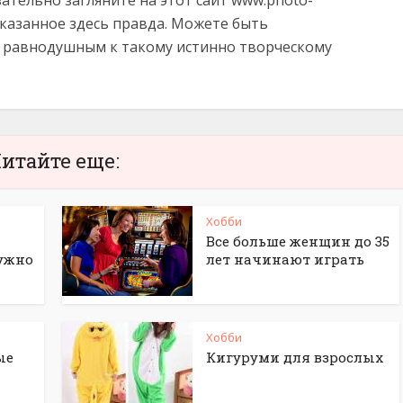
зательно загляните на этот сайт www.photo-
е сказанное здесь правда. Можете быть
я равнодушным к такому истинно творческому
итайте еще:
Хобби
Все больше женщин до 35
нужно
лет начинают играть
Хобби
ые
Кигуруми для взрослых