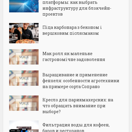
платформы: как выбрать
инфраструктуру для блокчейн-
проектов
Піца карбонара з беконом і
вершковим післясмаком
Мак ролл як маленьке
гастрономічне задоволення
Выращивание и применение
фенхеля: особенности агротехники
на примере сорта Сопрано
Кресло для парикмахерских: на
что обращать внимание при
выборе?
Фильтрация воды для кофеен,
баров и ресторанов