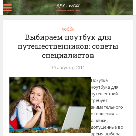
Хобби
Выбираем ноутбук для
путешественников: советы
специалистов
19 августа, 2011
Покупка
ноутбука для
путешествий
требует
внимательного
отношения –
ошибки,
допущенные во
время выбора