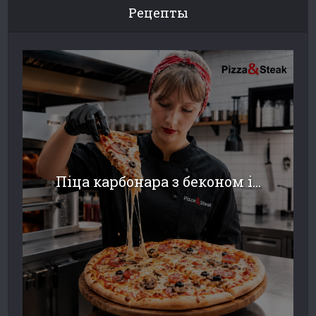
Рецепты
Піца карбонара з беконом і...