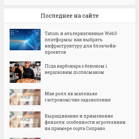
Последнее на сайте
Tatum и альтернативные Web3-
платформы: как выбрать
инфраструктуру для блокчейн-
проектов
Піца карбонара з беконом і
вершковим післясмаком
Мак ролл як маленьке
гастрономічне задоволення
Выращивание и применение
фенхеля: особенности агротехники
на примере сорта Сопрано