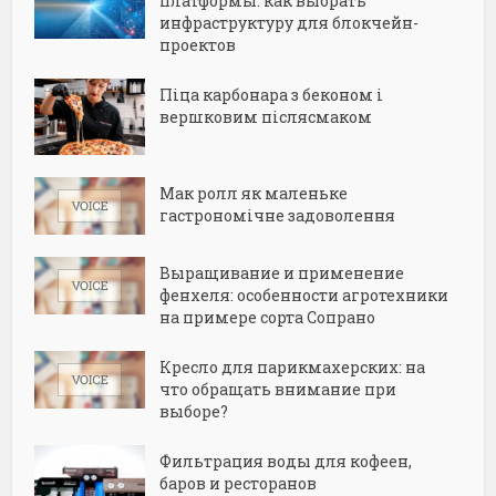
платформы: как выбрать
инфраструктуру для блокчейн-
проектов
Піца карбонара з беконом і
вершковим післясмаком
Мак ролл як маленьке
гастрономічне задоволення
Выращивание и применение
фенхеля: особенности агротехники
на примере сорта Сопрано
Кресло для парикмахерских: на
что обращать внимание при
выборе?
Фильтрация воды для кофеен,
баров и ресторанов