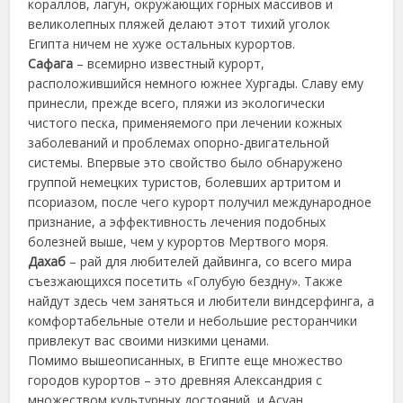
кораллов, лагун, окружающих горных массивов и
великолепных пляжей делают этот тихий уголок
Египта ничем не хуже остальных курортов.
Сафага
– всемирно известный курорт,
расположившийся немного южнее Хургады. Славу ему
принесли, прежде всего, пляжи из экологически
чистого песка, применяемого при лечении кожных
заболеваний и проблемах опорно-двигательной
системы. Впервые это свойство было обнаружено
группой немецких туристов, болевших артритом и
псориазом, после чего курорт получил международное
признание, а эффективность лечения подобных
болезней выше, чем у курортов Мертвого моря.
Дахаб
– рай для любителей дайвинга, со всего мира
съезжающихся посетить «Голубую бездну». Также
найдут здесь чем заняться и любители виндсерфинга, а
комфортабельные отели и небольшие ресторанчики
привлекут вас своими низкими ценами.
Помимо вышеописанных, в Египте еще множество
городов курортов – это древняя Александрия с
множеством культурных достояний, и Асуан,