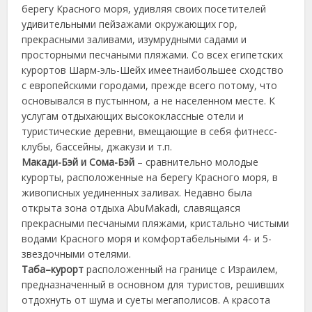
берегу Красного моря, удивляя своих посетителей
удивительными пейзажами окружающих гор,
прекрасными заливами, изумрудными садами и
просторными песчаными пляжами. Со всех египетских
курортов Шарм-эль-Шейх имеетнаибольшее сходство
с европейскими городами, прежде всего потому, что
основывался в пустынном, а не населенном месте. К
услугам отдыхающих высококлассные отели и
туристические деревни, вмещающие в себя фитнесс-
клубы, бассейны, джакузи и т.п.
Макади-Бэй и Сома-Бэй
– сравнительно молодые
курорты, расположенные на берегу Красного моря, в
живописных уединенных заливах. Недавно была
открыта зона отдыха AbuMakadi, славящаяся
прекрасными песчаными пляжами, кристально чистыми
водами Красного моря и комфортабельными 4- и 5-
звездочными отелями.
Таба–курорт
расположенный на границе с Израилем,
предназначенный в основном для туристов, решивших
отдохнуть от шума и суеты мегаполисов. А красота