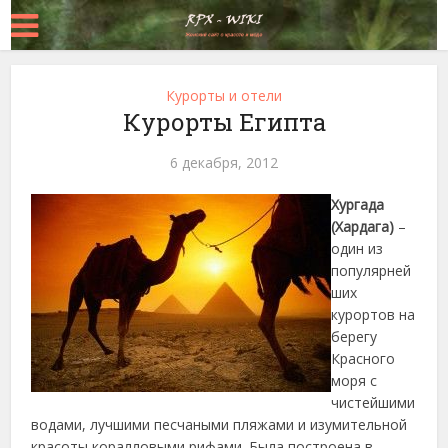
Курорты и отели
Курорты Египта
6 декабря, 2012
Хургада
(Хардага)
–
один из
популярней
ших
курортов на
берегу
Красного
моря с
чистейшими
водами, лучшими песчаными пляжами и изумительной
красоты коралловыми рифами.
Была построена в