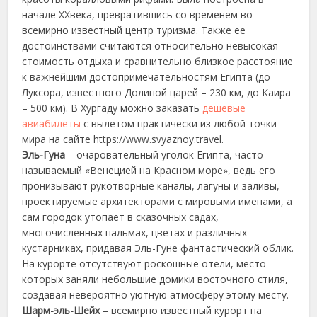
начале XXвека, превратившись со временем во
всемирно известный центр туризма. Также ее
достоинствами считаются относительно невысокая
стоимость отдыха и сравнительно близкое расстояние
к важнейшим достопримечательностям Египта (до
Луксора, известного Долиной царей – 230 км, до Каира
– 500 км). В Хургаду можно заказать
дешевые
авиабилеты
с вылетом практически из любой точки
мира на сайте https://www.svyaznoy.travel.
Эль-Гуна
– очаровательный уголок Египта, часто
называемый «Венецией на Красном море», ведь его
пронизывают рукотворные каналы, лагуны и заливы,
проектируемые архитекторами с мировыми именами, а
сам городок утопает в сказочных садах,
многочисленных пальмах, цветах и различных
кустарниках, придавая Эль-Гуне фантастический облик.
На курорте отсутствуют роскошные отели, место
которых заняли небольшие домики восточного стиля,
создавая невероятно уютную атмосферу этому месту.
Шарм-эль-Шейх
– всемирно известный курорт на