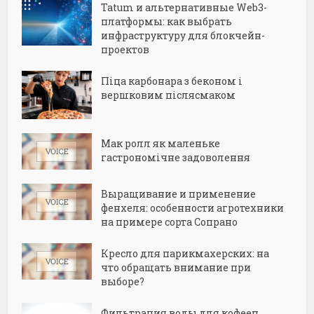
Tatum и альтернативные Web3-
платформы: как выбрать
инфраструктуру для блокчейн-
проектов
Піца карбонара з беконом і
вершковим післясмаком
Мак ролл як маленьке
гастрономічне задоволення
Выращивание и применение
фенхеля: особенности агротехники
на примере сорта Сопрано
Кресло для парикмахерских: на
что обращать внимание при
выборе?
Фильтрация воды для кофеен,