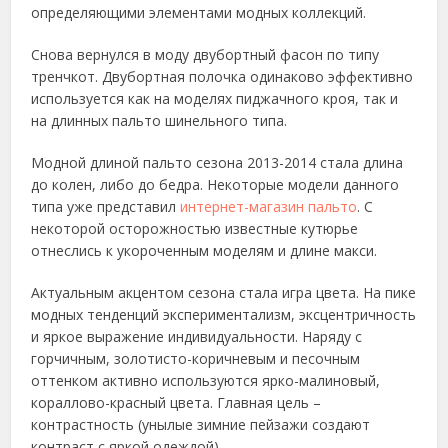
определяющими элементами модных коллекций.
Снова вернулся в моду двубортный фасон по типу
тренчкот. Двубортная полочка одинаково эффективно
используется как на моделях пиджачного кроя, так и
на длинных пальто шинельного типа.
Модной длиной пальто сезона 2013-2014 стала длина
до колен, либо до бедра. Некоторые модели данного
типа уже представил
интернет-магазин пальто
. С
некоторой осторожностью известные кутюрье
отнеслись к укороченным моделям и длине макси.
Актуальным акцентом сезона стала игра цвета. На пике
модных тенденций экспериментализм, эксцентричность
и яркое выражение индивидуальности. Наряду с
горчичным, золотисто-коричневым и песочным
оттенком активно используются ярко-малиновый,
кораллово-красный цвета. Главная цель –
контрастность (унылые зимние пейзажи создают
контраст с яркой одеждой).