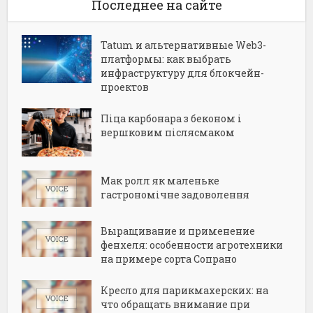
Последнее на сайте
Tatum и альтернативные Web3-
платформы: как выбрать
инфраструктуру для блокчейн-
проектов
Піца карбонара з беконом і
вершковим післясмаком
Мак ролл як маленьке
гастрономічне задоволення
Выращивание и применение
фенхеля: особенности агротехники
на примере сорта Сопрано
Кресло для парикмахерских: на
что обращать внимание при