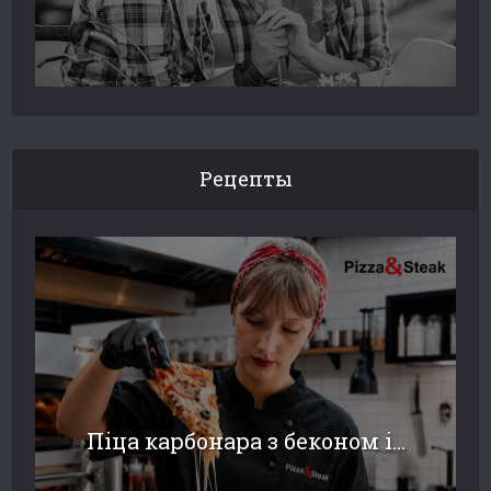
Рецепты
Піца карбонара з беконом і...