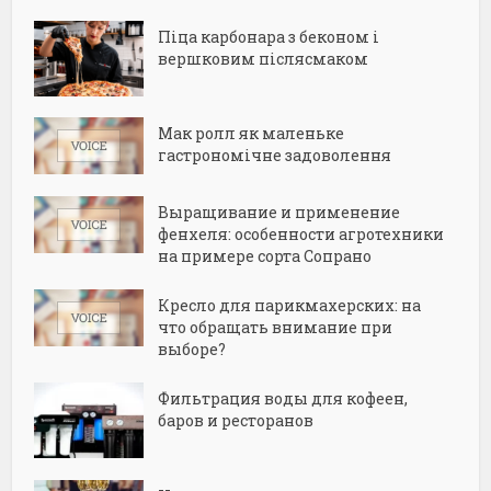
Піца карбонара з беконом і
вершковим післясмаком
Мак ролл як маленьке
гастрономічне задоволення
Выращивание и применение
фенхеля: особенности агротехники
на примере сорта Сопрано
Кресло для парикмахерских: на
что обращать внимание при
выборе?
Фильтрация воды для кофеен,
баров и ресторанов