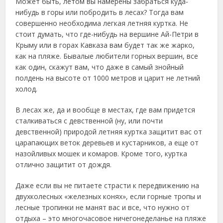
Может быть, летом вы намерены забраться куда-
нибудь в горы или побродить в лесах? Тогда вам
совершенно необходима легкая летняя куртка. Не
стоит думать, что где-нибудь на вершине Ай-Петри в
Крыму или в горах Кавказа вам будет так же жарко,
как на пляже. Бывалые любители горных вершин, все
как один, скажут вам, что даже в самый знойный
полдень на высоте от 1000 метров и царит не летний
холод.
В лесах же, да и вообще в местах, где вам придется
сталкиваться с девственной (ну, или почти
девственной) природой летняя куртка защитит вас от
царапающих веток деревьев и кустарников, а еще от
назойливых мошек и комаров. Кроме того, куртка
отлично защитит от дождя.
Даже если вы не питаете страсти к передвижению на
двухколесных «железных конях», если горные тропы и
лесные тропинки не манят вас и все, что нужно от
отдыха – это многочасовое ничегонеделанье на пляже