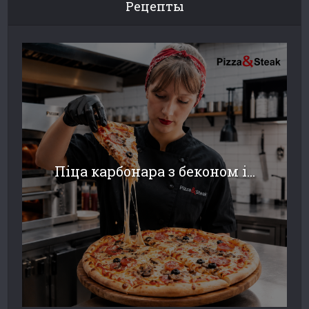
Рецепты
Піца карбонара з беконом і...