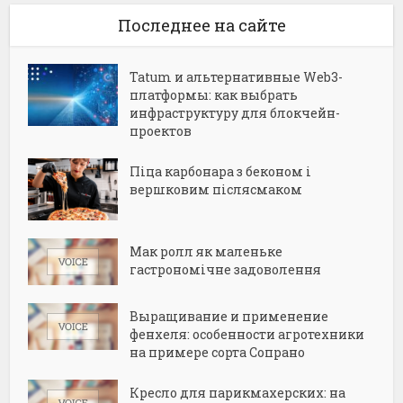
Последнее на сайте
Tatum и альтернативные Web3-
платформы: как выбрать
инфраструктуру для блокчейн-
проектов
Піца карбонара з беконом і
вершковим післясмаком
Мак ролл як маленьке
гастрономічне задоволення
Выращивание и применение
фенхеля: особенности агротехники
на примере сорта Сопрано
Кресло для парикмахерских: на