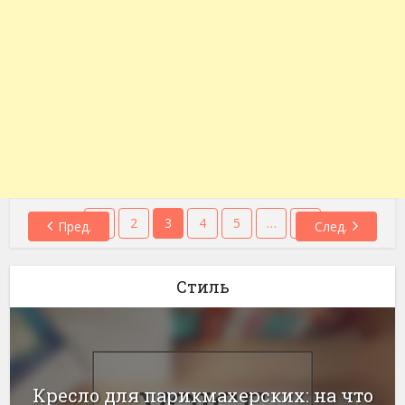
1
2
3
4
5
…
7
Пред.
След.
Стиль
Кресло для парикмахерских: на что