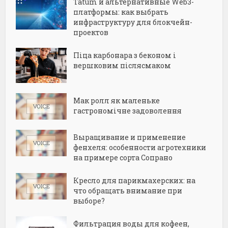
Tatum и альтернативные Web3-
платформы: как выбрать
инфраструктуру для блокчейн-
проектов
Піца карбонара з беконом і
вершковим післясмаком
Мак ролл як маленьке
гастрономічне задоволення
Выращивание и применение
фенхеля: особенности агротехники
на примере сорта Сопрано
Кресло для парикмахерских: на
что обращать внимание при
выборе?
Фильтрация воды для кофеен,