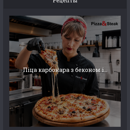
Рецепты
Піца карбонара з беконом і...