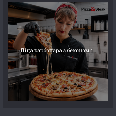
Піца карбонара з беконом і...