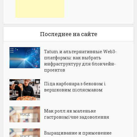
Последнее на сайте
Tatum и альтернативные Web3-
платформы: как выбрать
инфраструктуру для блокчейн-
проектов
Піца карбонара з беконом і
вершковим післясмаком
Мак ролл як маленьке
гастрономічне задоволення
Выращивание и применение