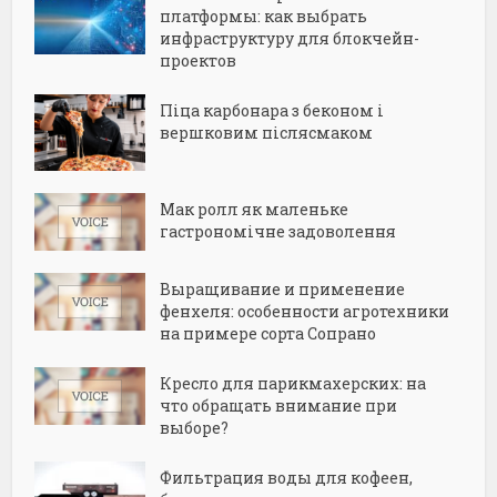
платформы: как выбрать
инфраструктуру для блокчейн-
проектов
Піца карбонара з беконом і
вершковим післясмаком
Мак ролл як маленьке
гастрономічне задоволення
Выращивание и применение
фенхеля: особенности агротехники
на примере сорта Сопрано
Кресло для парикмахерских: на
что обращать внимание при
выборе?
Фильтрация воды для кофеен,