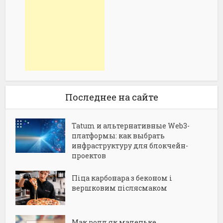
Последнее на сайте
Tatum и альтернативные Web3-
платформы: как выбрать
инфраструктуру для блокчейн-
проектов
Піца карбонара з беконом і
вершковим післясмаком
Мак ролл як маленьке