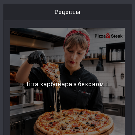
Рецепты
Піца карбонара з беконом і...