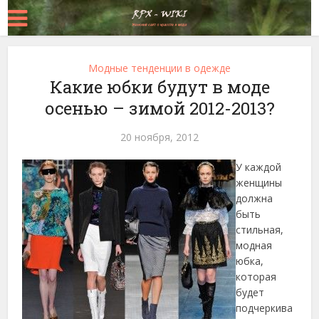
Модные тенденции в одежде
Какие юбки будут в моде
осенью – зимой 2012-2013?
20 ноября, 2012
У каждой
женщины
должна
быть
стильная,
модная
юбка,
которая
будет
подчеркива