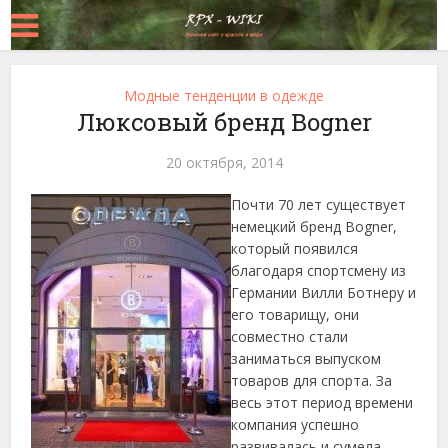
Модные тенденции в одежде
Люксовый бренд Bogner
20 октября, 2014
Почти 70 лет существует
немецкий бренд Bogner,
который появился
благодаря спортсмену из
Германии Вилли Ботнеру и
его товарищу, они
совместно стали
заниматься выпуском
товаров для спорта. За
весь этот период времени
компания успешно
развивалась и сумела