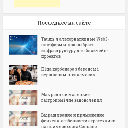
Последнее на сайте
Tatum и альтернативные Web3-
платформы: как выбрать
инфраструктуру для блокчейн-
проектов
Піца карбонара з беконом і
вершковим післясмаком
Мак ролл як маленьке
гастрономічне задоволення
Выращивание и применение
фенхеля: особенности агротехники
на примере сорта Сопрано