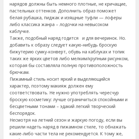
нарядов должны быть немного плотные, не кричащие,
пастельных оттенков. Дополнить образ поможет
белая рубашка, пиджак и изящные туфли — лоферы
либо классика жанра – лодочки на невысоком
каблучке.
Также, подобный наряд годится и для вечеринок. Но.
добавить к образу следует какую-нибудь броскую
бижутерию сумку-конверт, обувь на каблуках и топик
таких же ярких цветов либо мелким/крупным рисунком,
которая бы составляла полную противоположность
брючкам.
Пижамный стиль носит яркий и выделяющийся
характер, поэтому макияж должен ему
соответствовать. Не нужно употреблять чересчур
броскую косметику: лучше ограничиться спокойными и
бесцветными тонами – эдакий легкий творческий
беспорядок.
Несмотря на летний сезон и жаркую погоду, если вы
решили надеть наряд в пижамном стиле, то обнажать
какие-либо части тела не рекомендуется. К тому же,