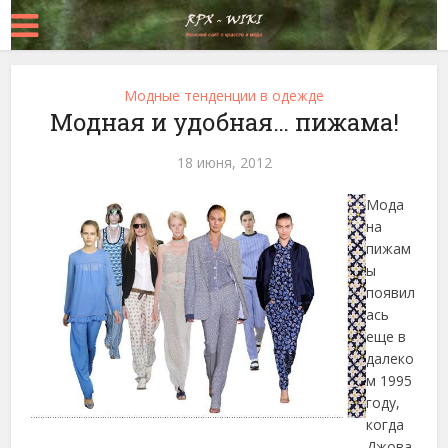
Модные тенденции в одежде
Модная и удобная… пижама!
18 июня, 2012
Мода
на
пижам
ы
появил
ась
еще в
далеко
м 1995
году,
когда
Джова