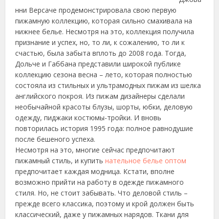
нни Версаче продемонстрировала свою первую
пижамную коллекцию, которая сильно смахивала на
нижнее белье.
Несмотря на это, коллекция получила
признание и успех, но, то ли, к сожалению, то ли к
счастью, была забыта вплоть до 2008 года. Тогда,
Дольче и Габбана представили широкой публике
коллекцию сезона весна – лето, которая полностью
состояла из стильных и ультрамодных пижам из шелка
английского покроя. Из пижам дизайнеры сделали
необычайной красоты блузы, шорты, юбки, деловую
одежду, пиджаки костюмы-тройки. И вновь
повторилась история 1995 года: полное равнодушие
после бешеного успеха.
Несмотря на это, многие сейчас предпочитают
пижамный стиль, и купить
нательное белье оптом
предпочитает каждая модница. Кстати, вполне
возможно прийти на работу в одежде пижамного
стиля. Но, не стоит забывать. Что деловой стиль –
прежде всего классика, поэтому и крой должен быть
классический, даже у пижамных нарядов. Ткани для