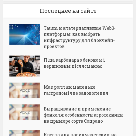
Последнее на сайте
Tatum и альтернативные Web3-
платформы: как выбрать
инфраструктуру для блокчейн-
проектов
Піца карбонара з беконом і
вершковим післясмаком
Мак ролл як маленьке
гастрономічне задоволення
Выращивание и применение
фенхеля: особенности агротехники
на примере сорта Сопрано
Кресло для парикмахерских: на