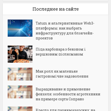
Последнее на сайте
Tatum и альтернативные Web3-
платформы: как выбрать
инфраструктуру для блокчейн-
проектов
Піца карбонара з беконом і
вершковим післясмаком
Мак ролл як маленьке
гастрономічне задоволення
Выращивание и применение
фенхеля: особенности агротехники
на примере сорта Сопрано
Кресло для парикмахерских: на