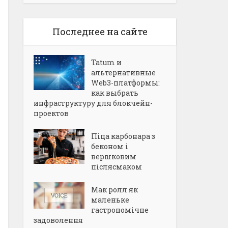
Последнее на сайте
Tatum и
альтернативные
Web3-платформы:
как выбрать
инфраструктуру для блокчейн-
проектов
Піца карбонара з
беконом і
вершковим
післясмаком
Мак ролл як
маленьке
гастрономічне
задоволення