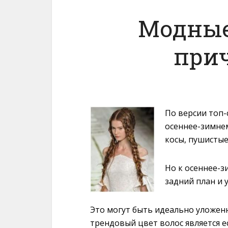
Модные
прич
По версии топ
осеннее-зимнем
косы, пушистые
Но к осеннее-з
задний план и 
Это могут быть идеально уложенн
трендовый цвет волос является е