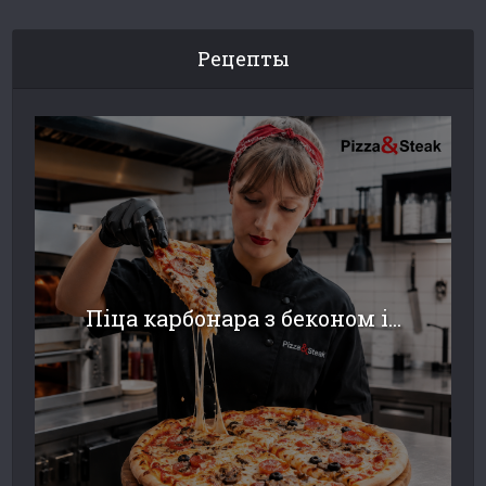
Рецепты
Піца карбонара з беконом і...