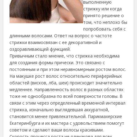
выполненную
стрижку или когда
принято решение о
том, что неплохо бы
попробовать себя с
длинными волосами. Ответ на вопрос о частоте
стрижки взаимосвязан с ее декоративной и
оздоравливающей функцией.
Привычным стало мнение, что стрижка необходима
для создания формы прически.
Это связано с
постоянным и при этом неравномерным ростом волос.
На макушке рост волос относительно периферийных
областей (висков, лба, шеи) происходит значительно
медленнее. Направленность волос в разных областях
тоже не однообразна по всей поверхности головы. В
связи с этим через определенный временной интервал
стрижка, изначально выглядевшая аккуратной,
становится менее привлекательной. Парикмахерские
Екатеринбурга и их мастера с удовольствием помогут
советом и сделают ваши волосы красивыми.
Скорость процесса роста не одинакова для всех