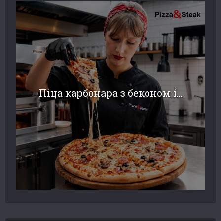
Піца карбонара з беконом і...