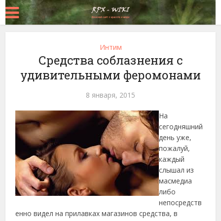
Интим
Средства соблазнения с
удивительными феромонами
8 января, 2015
На
сегодняшний
день уже,
пожалуй,
каждый
слышал из
масмедиа
либо
непосредств
енно видел на прилавках магазинов средства, в