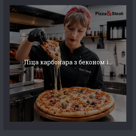
Піца карбонара з беконом і...