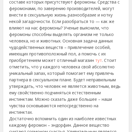
составе которых присутствуют феромоны. Средства с
феромонами, по заверению производителей, могут
внести в сексуальную жизнь разнообразие и нотку
некой загадочности. Если разобраться то — как же
влияют на нас феромоны?
Ученые выяснили, что
феромоны способны выделять организм не только
человека, но и животных. Основная задача данных
чудодейственных веществ – привлечение особей,
имеющих противоположный пол, а помочь с их
приобретением может отличный магазин
тут
. Стоит
отметить, что у каждого человека свой абсолютно
уникальный запах, который помогает ему привлечь
партнера в сексуальном плане. Будет неправильным
утверждать, что человек не является животным, ведь
ему свойственно подчиняться естественным
инстинктам. Можно сказать даже большее – наши
чувства основываются непосредственно на
инстинктах.
Достаточно вспомнить один из наиболее известных
каждому феромон – эндорфин. Данное вещество
считают гормоном счастья. Удивительным является