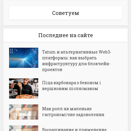
Советуем
Последнее на сайте
Tatum и альтернативные Web3-
платформы: как выбрать
инфраструктуру для блокчейн-
проектов
Піца карбонара з беконом і
вершковим післясмаком
Мак ролл як маленьке
гастрономічне задоволення
Выращивание и применение