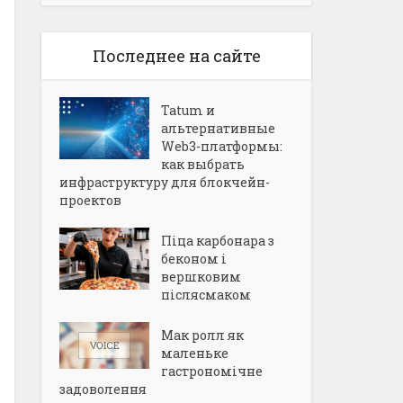
Последнее на сайте
Tatum и
альтернативные
Web3-платформы:
как выбрать
инфраструктуру для блокчейн-
проектов
Піца карбонара з
беконом і
вершковим
післясмаком
Мак ролл як
маленьке
гастрономічне
задоволення