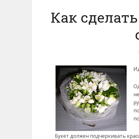
Как сделать
Ид
Од
не
р
по
по
Букет должен подчеркивать красо