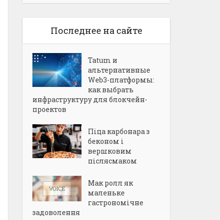
Последнее на сайте
Tatum и
альтернативные
Web3-платформы:
как выбрать
инфраструктуру для блокчейн-
проектов
Піца карбонара з
беконом і
вершковим
післясмаком
Мак ролл як
маленьке
гастрономічне
задоволення