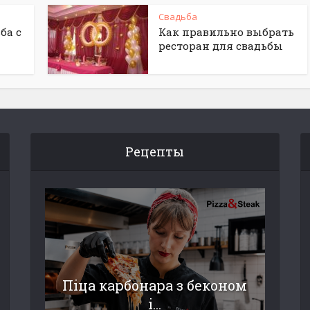
Свадьба
ба с
Как правильно выбрать
ресторан для свадьбы
Рецепты
Піца карбонара з беконом
і...