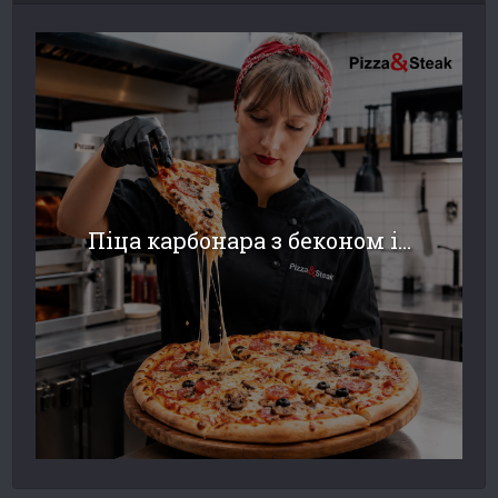
Піца карбонара з беконом і...