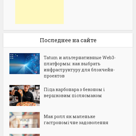
Последнее на сайте
Tatum и альтернативные Web3-
платформы: как выбрать
инфраструктуру для блокчейн-
проектов
Піца карбонара з беконом і
вершковим післясмаком
Мак ролл як маленьке
гастрономічне задоволення