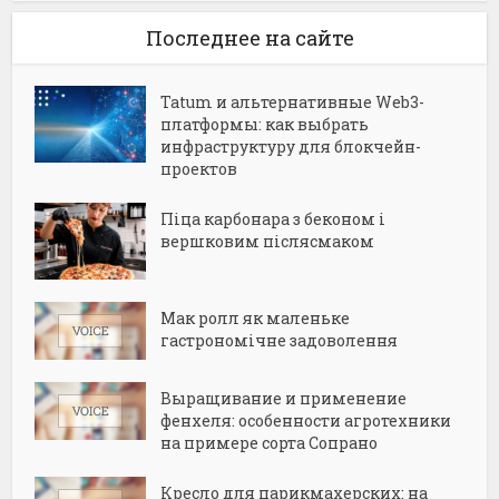
Последнее на сайте
Tatum и альтернативные Web3-
платформы: как выбрать
инфраструктуру для блокчейн-
проектов
Піца карбонара з беконом і
вершковим післясмаком
Мак ролл як маленьке
гастрономічне задоволення
Выращивание и применение
фенхеля: особенности агротехники
на примере сорта Сопрано
Кресло для парикмахерских: на