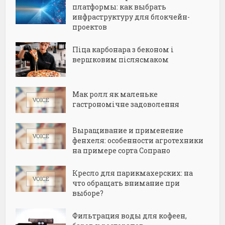
платформы: как выбрать
инфраструктуру для блокчейн-
проектов
Піца карбонара з беконом і
вершковим післясмаком
Мак ролл як маленьке
гастрономічне задоволення
Выращивание и применение
фенхеля: особенности агротехники
на примере сорта Сопрано
Кресло для парикмахерских: на
что обращать внимание при
выборе?
Фильтрация воды для кофеен,