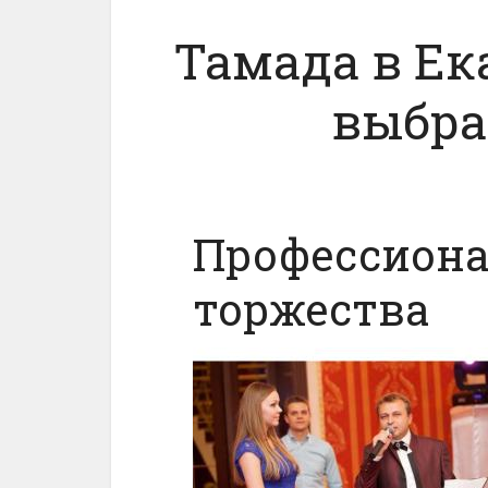
Тамада в Ек
выбра
Профессиона
торжества