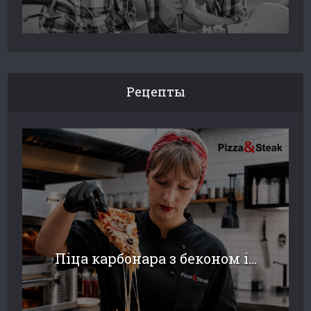
Рецепты
Піца карбонара з беконом і...