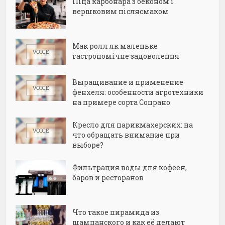
Піца карбонара з беконом і
вершковим післясмаком
Мак ролл як маленьке
гастрономічне задоволення
Выращивание и применение
фенхеля: особенности агротехники
на примере сорта Сопрано
Кресло для парикмахерских: на
что обращать внимание при
выборе?
Фильтрация воды для кофеен,
баров и ресторанов
Что такое пирамида из
шампанского и как её делают