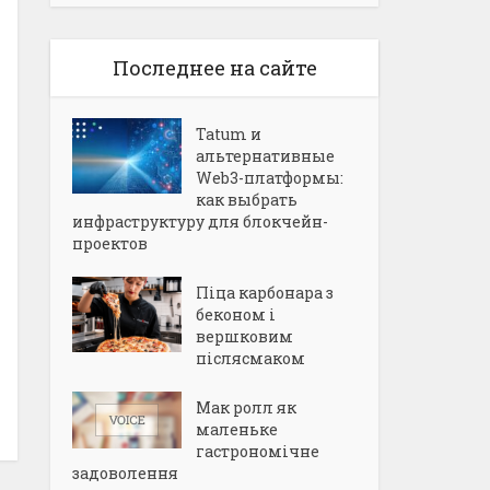
Последнее на сайте
Tatum и
альтернативные
Web3-платформы:
как выбрать
инфраструктуру для блокчейн-
проектов
Піца карбонара з
беконом і
вершковим
післясмаком
Мак ролл як
маленьке
гастрономічне
задоволення