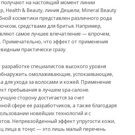
 получают на настоящий момент линии
 Health & Beauty, линия Дешели, Mineral Beauty
обной косметики представлен различного рода
очком, средствами для бритья. Например,
вляют самое лучшее впечатление — впрочем,
я. Примечательно, что эффект от применения
евидным практически сразу.
 разработке специалистов высокого уровня
 обнаружить омолаживающие, успокаивающие,
а для ухода за волосами и кожей. Применение
кт пребывания в лучшем spa-салоне.
учшую сторону достигается за счет
ной сфере ее разработчиков, а также благодаря
ользовании новейших технологий и с
ртов. Непревзойденный эффект упругости кожи,
шц лица в тонус — это лишь малый перечень