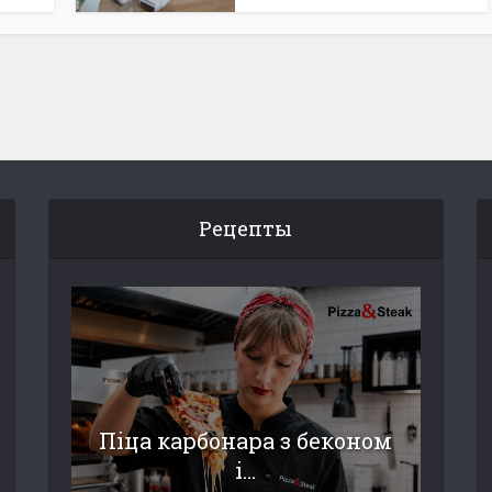
Рецепты
Піца карбонара з беконом
і...