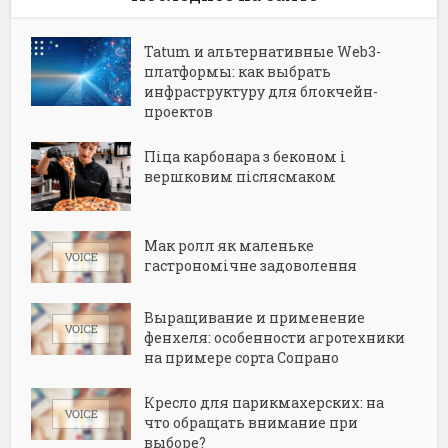
Tatum и альтернативные Web3-
платформы: как выбрать
инфраструктуру для блокчейн-
проектов
Піца карбонара з беконом і
вершковим післясмаком
Мак ролл як маленьке
гастрономічне задоволення
Выращивание и применение
фенхеля: особенности агротехники
на примере сорта Сопрано
Кресло для парикмахерских: на
что обращать внимание при
выборе?