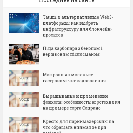
Последнее на сайте
Tatum и альтернативные Web3-
платформы: как выбрать
инфраструктуру для блокчейн-
проектов
Піца карбонара з беконом і
вершковим післясмаком
Мак ролл як маленьке
гастрономічне задоволення
Выращивание и применение
фенхеля: особенности агротехники
на примере сорта Сопрано
Кресло для парикмахерских: на
что обращать внимание при