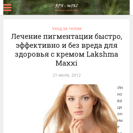
Уход за телом
Лечение пигментации быстро,
эффективно и без вреда для
здоровья с кремом Lakshma
Maxxi
21 июля, 2012
Ин
но
ва
ци
он
ны
е