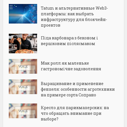
Tatum и альтернативные Web3-
платформы: как выбрать
инфраструктуру для блокчейн-
проектов
Піца карбонара з беконом і
вершковим післясмаком
Мак ролл як маленьке
гастрономічне задоволення
Выращивание и применение
фенхеля: особенности агротехники
на примере сорта Сопрано
Кресло для парикмахерских: на
что обращать внимание при
выборе?