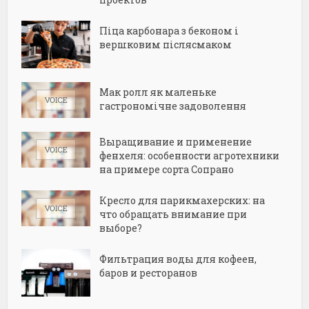
Піца карбонара з беконом і
вершковим післясмаком
Мак ролл як маленьке
гастрономічне задоволення
Выращивание и применение
фенхеля: особенности агротехники
на примере сорта Сопрано
Кресло для парикмахерских: на
что обращать внимание при
выборе?
Фильтрация воды для кофеен,
баров и ресторанов