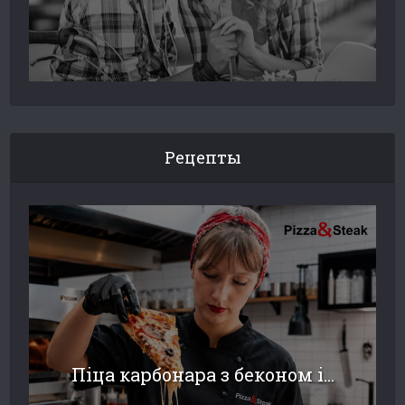
Рецепты
Піца карбонара з беконом і...