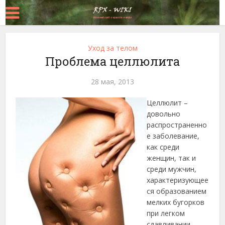
Уход за телом
Проблема целлюлита
28 мая, 2013
Целлюлит –
довольно
распространенно
е заболевание,
как среди
женщин, так и
среди мужчин,
характеризующее
ся образованием
мелких бугорков
при легком
сдавливании