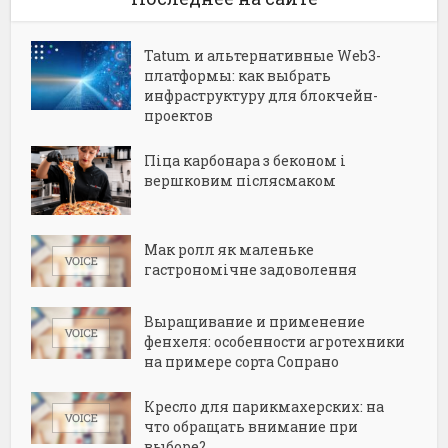
Tatum и альтернативные Web3-
платформы: как выбрать
инфраструктуру для блокчейн-
проектов
Піца карбонара з беконом і
вершковим післясмаком
Мак ролл як маленьке
гастрономічне задоволення
Выращивание и применение
фенхеля: особенности агротехники
на примере сорта Сопрано
Кресло для парикмахерских: на
что обращать внимание при
выборе?