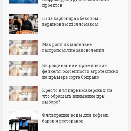
проектов
Піца карбонара з беконом і
вершковим післясмаком
Мак ролл як маленьке
гастрономічне задоволення
Выращивание и применение
фенхеля: особенности агротехники
на примере сорта Сопрано
Кресло для парикмахерских: на
что обращать внимание при
выборе?
Фильтрация воды для кофеен,
баров и ресторанов