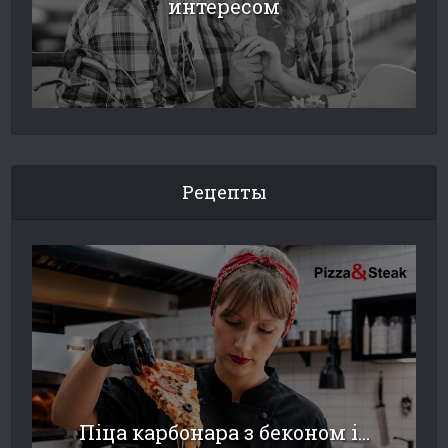
интересом
Рецепты
Піца карбонара з беконом і...