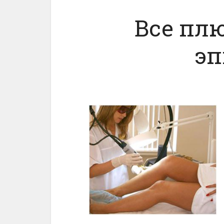
Все пл
эп