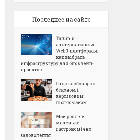
Последнее на сайте
Tatum и
альтернативные
Web3-платформы:
как выбрать
инфраструктуру для блокчейн-
проектов
Піца карбонара з
беконом і
вершковим
післясмаком
Мак ролл як
маленьке
гастрономічне
задоволення