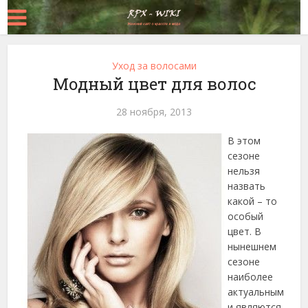
Уход за волосами
Модный цвет для волос
28 ноября, 2013
В этом
сезоне
нельзя
назвать
какой – то
особый
цвет. В
нынешнем
сезоне
наиболее
актуальным
и являются