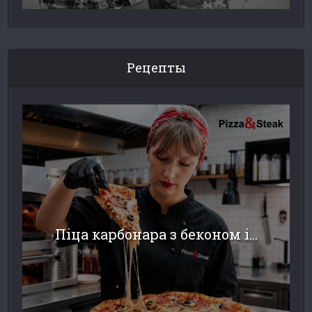
Рецепты
Піца карбонара з беконом і...