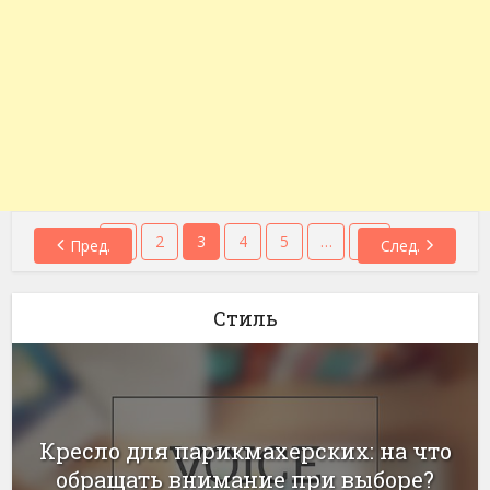
1
2
3
4
5
…
13
Пред.
След.
Стиль
Кресло для парикмахерских: на что
обращать внимание при выборе?