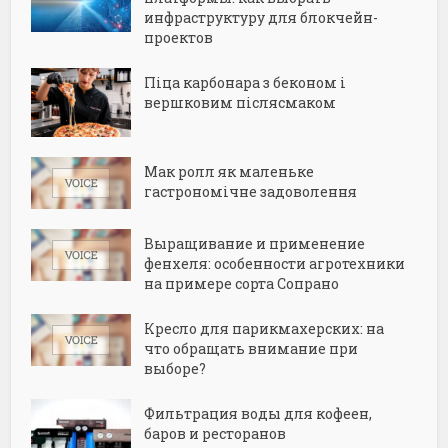
инфраструктуру для блокчейн-
проектов
Піца карбонара з беконом і
вершковим післясмаком
Мак ролл як маленьке
гастрономічне задоволення
Выращивание и применение
фенхеля: особенности агротехники
на примере сорта Сопрано
Кресло для парикмахерских: на
что обращать внимание при
выборе?
Фильтрация воды для кофеен,
баров и ресторанов