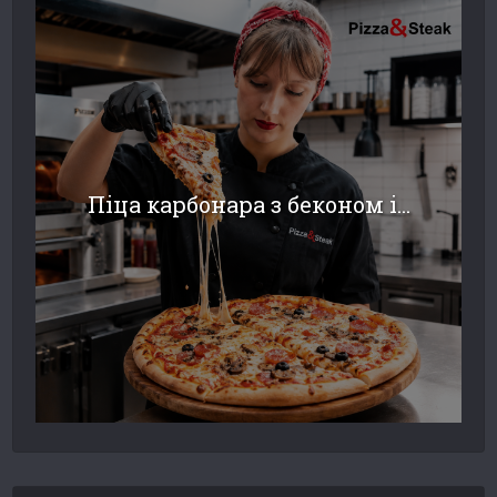
Піца карбонара з беконом і...