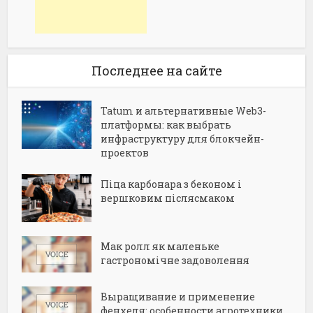
Последнее на сайте
Tatum и альтернативные Web3-
платформы: как выбрать
инфраструктуру для блокчейн-
проектов
Піца карбонара з беконом і
вершковим післясмаком
Мак ролл як маленьке
гастрономічне задоволення
Выращивание и применение
фенхеля: особенности агротехники