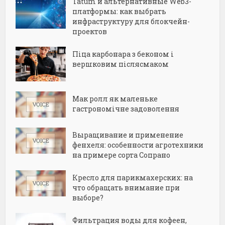
Tatum и альтернативные Web3-
платформы: как выбрать
инфраструктуру для блокчейн-
проектов
Піца карбонара з беконом і
вершковим післясмаком
Мак ролл як маленьке
гастрономічне задоволення
Выращивание и применение
фенхеля: особенности агротехники
на примере сорта Сопрано
Кресло для парикмахерских: на
что обращать внимание при
выборе?
Фильтрация воды для кофеен,