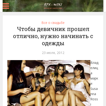
Все о свадьбе
Чтобы девичник прошел
отлично, нужно начинать с
одежды
23 июля, 2012
Влад
елиц
а
марк
и
Susa
nna
Ross
i