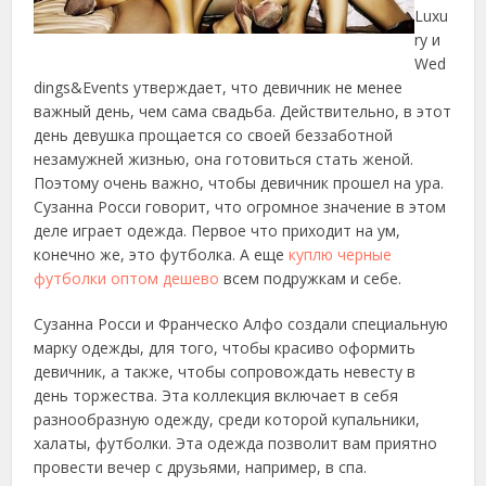
Luxu
ry и
Wed
dings&Events утверждает, что девичник не менее
важный день, чем сама свадьба. Действительно, в этот
день девушка прощается со своей
беззаботной
незамужней жизнью, она готовиться стать женой.
Поэтому очень важно, чтобы девичник прошел на ура.
Сузанна Росси говорит, что огромное значение в этом
деле играет одежда. Первое что приходит на ум,
конечно же, это футболка. А еще
куплю черные
футболки оптом дешево
всем подружкам и себе.
Сузанна Росси и Франческо Алфо создали специальную
марку одежды, для того, чтобы красиво оформить
девичник, а также, чтобы сопровождать невесту в
день торжества. Эта коллекция включает в себя
разнообразную одежду, среди которой купальники,
халаты, футболки. Эта одежда позволит вам приятно
провести вечер с друзьями, например, в спа.