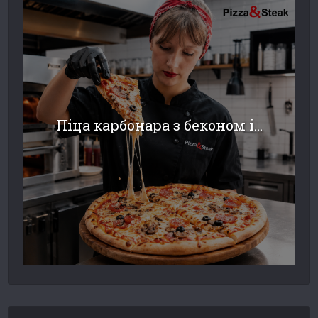
Піца карбонара з беконом і...